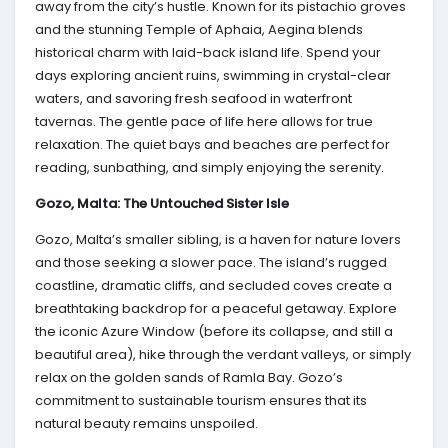
away from the city’s hustle. Known for its pistachio groves
and the stunning Temple of Aphaia, Aegina blends
historical charm with laid-back island life. Spend your
days exploring ancient ruins, swimming in crystal-clear
waters, and savoring fresh seafood in waterfront
tavernas. The gentle pace of life here allows for true
relaxation. The quiet bays and beaches are perfect for
reading, sunbathing, and simply enjoying the serenity.
Gozo, Malta: The Untouched Sister Isle
Gozo, Malta’s smaller sibling, is a haven for nature lovers
and those seeking a slower pace. The island’s rugged
coastline, dramatic cliffs, and secluded coves create a
breathtaking backdrop for a peaceful getaway. Explore
the iconic Azure Window (before its collapse, and still a
beautiful area), hike through the verdant valleys, or simply
relax on the golden sands of Ramla Bay. Gozo’s
commitment to sustainable tourism ensures that its
natural beauty remains unspoiled.