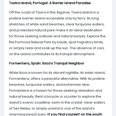
Tavira Island, Portugal: A Barrier Island Paradise
Off the coast of Tavira in the Algarve, Tavira Island is a
pristine barrier island accessible only by ferry. Its long
stretches of white sand beaches, clear turquoise waters,
and protected natural park make it an ideal destination
for those seeking solitude and natural beauty. Explore the
Ria Formosa Natural Park by kayak, spot migratory birds,
or simply relax and soak up the sun. The absence of cars
on the island contributes to its tranquil atmosphere.
Formentera, Spain: Ibiza’s Tranquil Neighbor
While Ibiza is known for its vibrant nightlife, its sister island,
Formentera, offers a peaceful alternative. With its pristine
beaches, turquoise waters, and bohemian vibe,
Formentera is a haven for those seeking relaxation and
natural beauty. Rent a bicycle or scooter to explore the
island’s scenic coastline, swim in the crystal-clear waters
of Ses Illetes, or simply unwind in one of the island’s
charming beach bars.
If you find yourself on the south