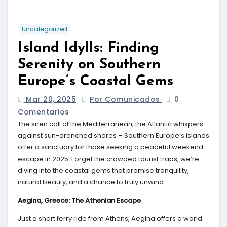
Uncategorized
Island Idylls: Finding
Serenity on Southern
Europe’s Coastal Gems
Mar 20, 2025
Por Comunicados
0
Comentarios
The siren call of the Mediterranean, the Atlantic whispers
against sun-drenched shores – Southern Europe’s islands
offer a sanctuary for those seeking a peaceful weekend
escape in 2025. Forget the crowded tourist traps; we’re
diving into the coastal gems that promise tranquility,
natural beauty, and a chance to truly unwind.
Aegina, Greece: The Athenian Escape
Just a short ferry ride from Athens, Aegina offers a world