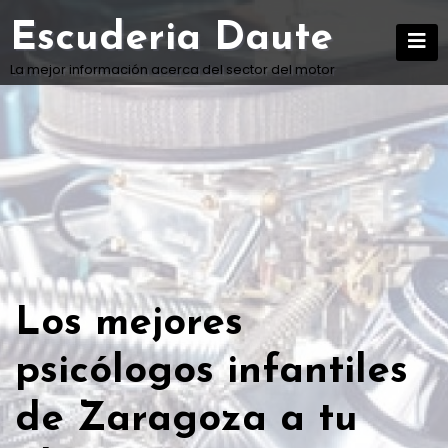
Skip
Escuderia Daute
to
content
La mejor información acerca del sector del motor
Los mejores
psicólogos infantiles
de Zaragoza a tu