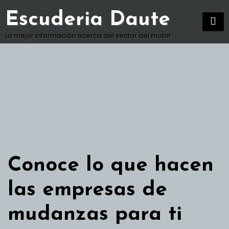
Skip
Escuderia Daute
to
content
La mejor información acerca del sector del motor
Conoce lo que hacen
las empresas de
mudanzas para ti