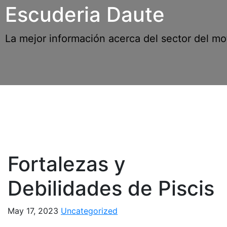
Skip
Escuderia Daute
to
content
La mejor información acerca del sector del mo
Fortalezas y
Debilidades de Piscis
May 17, 2023
Uncategorized