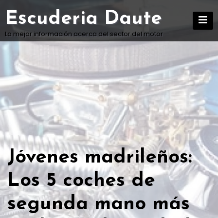
Skip
Escuderia Daute
to
content
La mejor información acerca del sector del motor
Jóvenes madrileños:
Los 5 coches de
segunda mano más