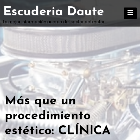
Skip
Escuderia Daute
to
content
La mejor información acerca del sector del motor
Más que un
procedimiento
estético: CLÍNICA