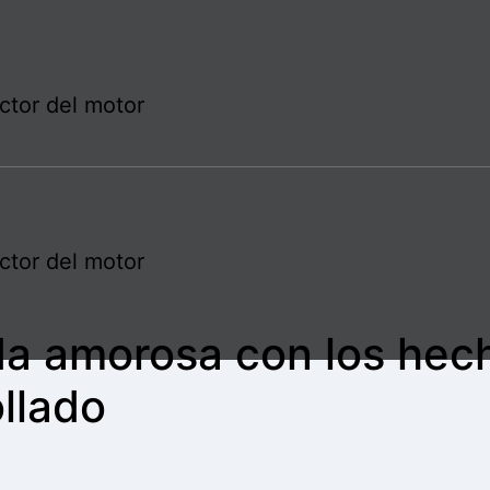
ctor del motor
ctor del motor
da amorosa con los hec
llado