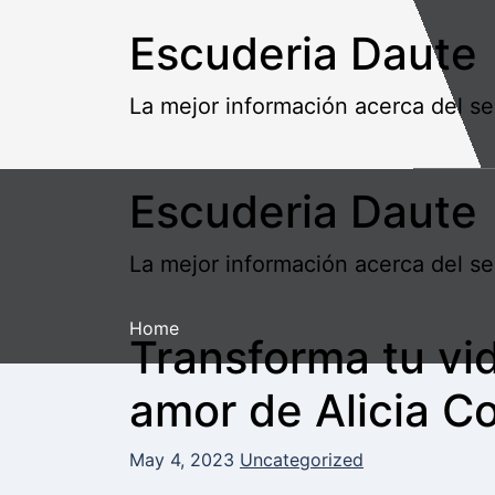
Skip
Escuderia Daute
to
content
La mejor información acerca del se
Escuderia Daute
La mejor información acerca del se
Home
Transforma tu vi
amor de Alicia Co
May 4, 2023
Uncategorized