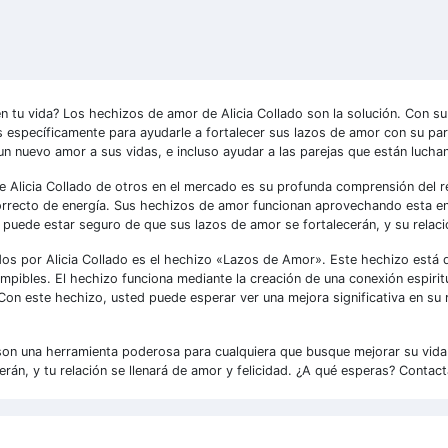
 tu vida? Los hechizos de amor de Alicia Collado son la solución. Con su 
específicamente para ayudarle a fortalecer sus lazos de amor con su pa
 un nuevo amor a sus vidas, e incluso ayudar a las parejas que están lucha
 Alicia Collado de otros en el mercado es su profunda comprensión del rei
rrecto de energía. Sus hechizos de amor funcionan aprovechando esta en
 puede estar seguro de que sus lazos de amor se fortalecerán, y su relació
s por Alicia Collado es el hechizo «Lazos de Amor». Este hechizo está di
pibles. El hechizo funciona mediante la creación de una conexión espiritua
Con este hechizo, usted puede esperar ver una mejora significativa en su
 son una herramienta poderosa para cualquiera que busque mejorar su vida
rán, y tu relación se llenará de amor y felicidad. ¿A qué esperas? Contac